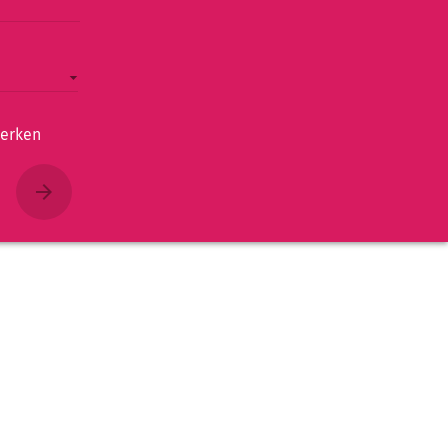
erken
arrow_forward